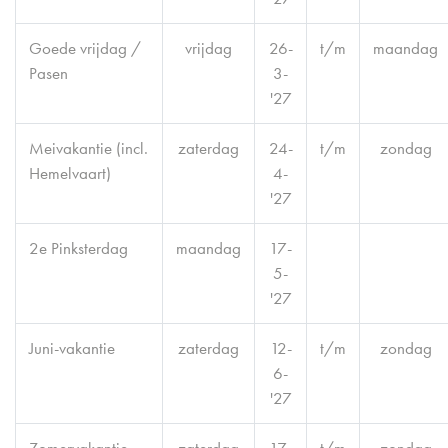
Goede vrijdag /
vrijdag
26-
t/m
maandag
Pasen
3-
'27
Meivakantie (incl.
zaterdag
24-
t/m
zondag
Hemelvaart)
4-
'27
2e Pinksterdag
maandag
17-
5-
'27
Juni-vakantie
zaterdag
12-
t/m
zondag
6-
'27
Zomervakantie
zaterdag
17-
t/m
zondag