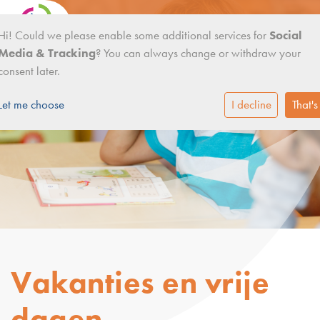
Hi! Could we please enable some additional services for
Social
Media & Tracking
? You can always change or withdraw your
consent later.
Let me choose
I decline
That's
Vakanties en vrije
dagen