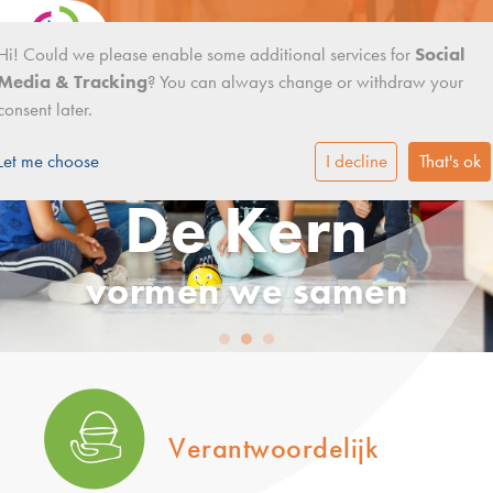
Hi! Could we please enable some additional services for
Social
Media & Tracking
? You can always change or withdraw your
consent later.
Let me choose
I decline
That's ok
De Kern
vormen we samen
Verantwoordelijk