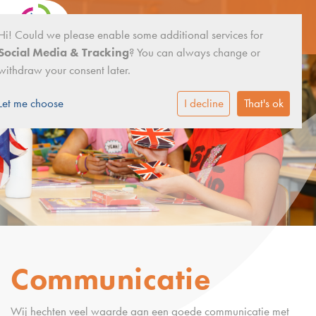
Hi! Could we please enable some additional services for
Social Media & Tracking
? You can always change or
withdraw your consent later.
Let me choose
I decline
That's ok
Communicatie
Wij hechten veel waarde aan een goede communicatie met