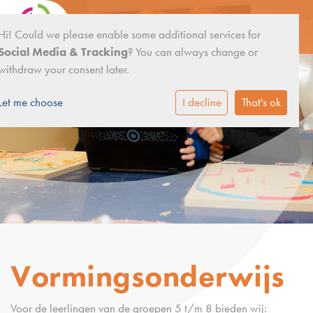
Hi! Could we please enable some additional services for
Social Media & Tracking
? You can always change or
withdraw your consent later.
Let me choose
I decline
That's ok
Vormingsonderwijs
Voor de leerlingen van de groepen 5 t/m 8 bieden wij: