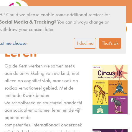
Hi! Could we please enable some additional services for
Sociaal
Social Media & Tracking
? You can always change or
withdraw your consent later.
Emotioneel
Let me choose
I decline
That's ok
Leren
Op de Kern werken we samen met u
aan de ontwikkeling van uw kind, niet
alleen op cognitief vlak, maar ook op
sociaal-emotioneel gebied. Met de
methode Kwink bieden
we schoolbreed en structureel aandacht
aan sociaal-emotioneel leren en de vijf
bijbehorende
competenties. Internationaal onderzoek