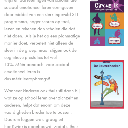
wijst uit dat leerlingen van scholen die
sociaal-emotioneel leren vormgeven
door middel van een sterk ingevuld SEL-
programma, hoger scoren op taal,
lezen en rekenen dan scholen die dat
niet doen. Als je het op een planmatige
manier doet, verbetert niet alleen de
sfeer in de groep, maar stijgen ook de
cognitieve prestaties tot wel
13%. Méér aandacht voor sociaal-
emotioneel leren is
dus méér leeropbrengst!
Wanneer kinderen ook thuis stilstaan bij
wat ze op school leren over zichzelf en
anderen, helpt dat enorm om deze
vaardigheden breder toe te passen.
Daarom leggen we u graag uit
hoe Kwink is opgebouwd, zodat u thuis