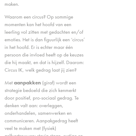
maken.
Waarom een circus? Op sommige
momenten kan het hoofd van een
leerling vol zitten met gedachten en/of
emoties. Het is dan figuurlijk een ‘circus’
in het hoofd. Er is echter maar één
persoon die invloed heeft op de keuzes
die hij maakt, en dat is hijzelf. Daarom:
Circus IK, welk gedrag laat jij zien?
Met
aanpakken
(giraf) wordt een
strategie bedoeld die zich kenmerkt
door positief, pro-sociaal gedrag. Te
denken valt aan: overleggen,
onderhandelen, samenwerken en
communiceren. Aanpakgedrag heeft
veel te maken met (fysiek)
zelfvertrouwen: stevig staan, rustige en