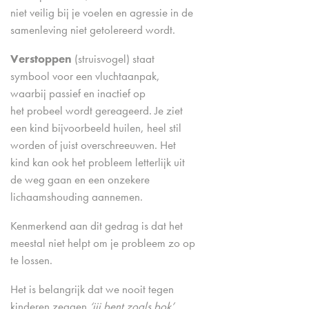
niet veilig bij je voelen en agressie in de
samenleving niet getolereerd wordt.
Verstoppen
(struisvogel) staat
symbool voor een vluchtaanpak,
waarbij passief en inactief op
het probeel wordt gereageerd. Je ziet
een kind bijvoorbeeld huilen, heel stil
worden of juist overschreeuwen. Het
kind kan ook het probleem letterlijk uit
de weg gaan en een onzekere
lichaamshouding aannemen.
Kenmerkend aan dit gedrag is dat het
meestal niet helpt om je probleem zo op
te lossen.
Het is belangrijk dat we nooit tegen
kinderen zeggen
‘jij bent zoals bok’
,